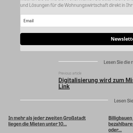
und Lösungen für die Wohnungswirtschaft direkt in Ih
Newslett
Lesen Sie die 
Previous article
Digitalisierung wird zum M
Link
Lesen Si
In mehr als jeder zweiten Großstadt
Billigbauen
liegen die Mieten unter 10...
bezahlbare
oder...