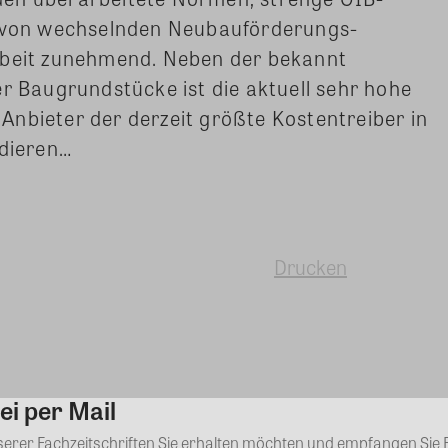
t von wechselnden Neubauförderungs-
rbeit zunehmend. Neben der bekannt
er Baugrundstücke ist die aktuell sehr hohe
nbieter der derzeit größte Kostentreiber in
odieren…
Drucken
ei per Mail
Kommentar
nserer Fachzeitschriften Sie erhalten möchten und empfangen Sie 