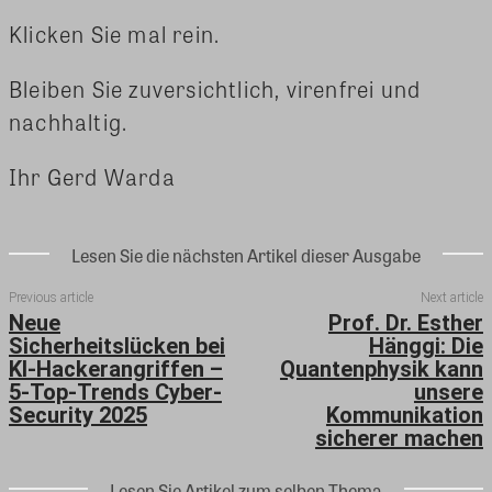
Klicken Sie mal rein.
Bleiben Sie zuversichtlich, virenfrei und
nachhaltig.
Ihr Gerd Warda
Lesen Sie die nächsten Artikel dieser Ausgabe
Previous article
Next article
Neue
Prof. Dr. Esther
Sicherheitslücken bei
Hänggi: Die
KI-Hackerangriffen –
Quantenphysik kann
5-Top-Trends Cyber-
unsere
Security 2025
Kommunikation
sicherer machen
Lesen Sie Artikel zum selben Thema