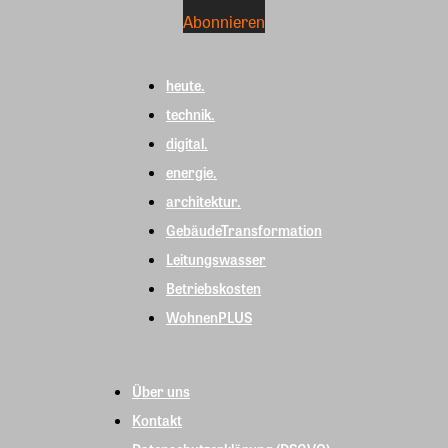
heute.
technik.
digital.
energie.
architektur.
GebäudeTransformation
Leitungswasser
Betriebskosten
WohnenPLUS
Über uns
Kontakt