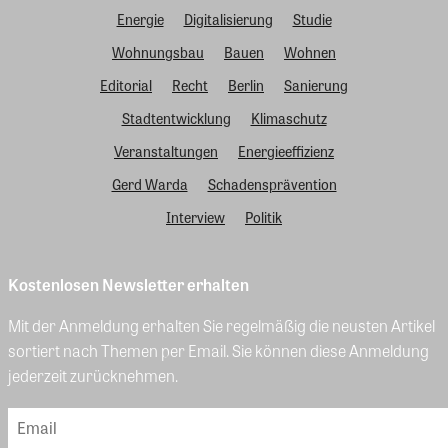
Energie
Digitalisierung
Studie
Wohnungsbau
Bauen
Wohnen
Editorial
Recht
Berlin
Sanierung
Stadtentwicklung
Klimaschutz
Veranstaltungen
Energieeffizienz
Gerd Warda
Schadensprävention
Interview
Politik
Kostenlosen Newsletter erhalten
Mit der Anmeldung erhalten Sie regelmäßig die neusten Artikel
sortiert nach Themen per Email. Sie können diese Anmeldung
jederzeit zurücknehmen.