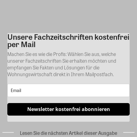
Unsere Fachzeitschriften kostenfrei
Kommentar
per Mail
Machen Sie es wie die Profis: Wählen Sie aus, welche
unserer Fachzeitschriften Sie erhalten möchten und
empfangen Sie Fakten und Lösungen für die
Wohnungswirtschaft direkt in Ihrem Mailpostfach.
Newsletter kostenfrei abonnieren
Lesen Sie die nächsten Artikel dieser Ausgabe