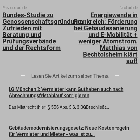
Previous article
Next article
Bundes-Studie zu
Energiewende in
Genossenschaftsgründung:
Frankreich: Förderung
Zufrieden mit
bei Gebäudesanierung
Beratung und
und E-Mobilität +
Prüfungsverbände
weniger Atomstrom.
und der Rechtsform
Matthias von
Bechtolsheim klärt
auf!
Lesen Sie Artikel zum selben Thema
LG München I: Vermieter kann Guthaben auch nach
Abrechnungsfristablauf korrigieren
Das Mietrecht (hier: § 556 Abs. 3 S. 3 BGB) schließt...
Gebäudemodernisierungsgesetz: Neue Kostenregeln
für Vermieter und Mieter – was ist zu...