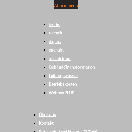
heute.
technik.
digital.
energie.
architektur.
GebäudeTransformation
Leitungswasser
Betriebskosten
WohnenPLUS
Über uns
Kontakt
Datenschutzerklärung (DSGVO)