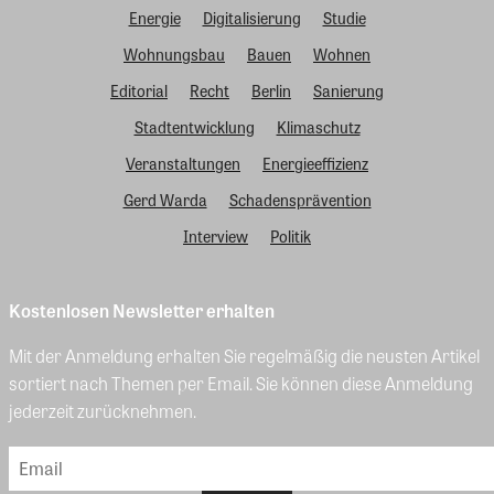
Energie
Digitalisierung
Studie
Wohnungsbau
Bauen
Wohnen
Editorial
Recht
Berlin
Sanierung
Stadtentwicklung
Klimaschutz
Veranstaltungen
Energieeffizienz
Gerd Warda
Schadensprävention
Interview
Politik
Kostenlosen Newsletter erhalten
Mit der Anmeldung erhalten Sie regelmäßig die neusten Artikel
sortiert nach Themen per Email. Sie können diese Anmeldung
jederzeit zurücknehmen.