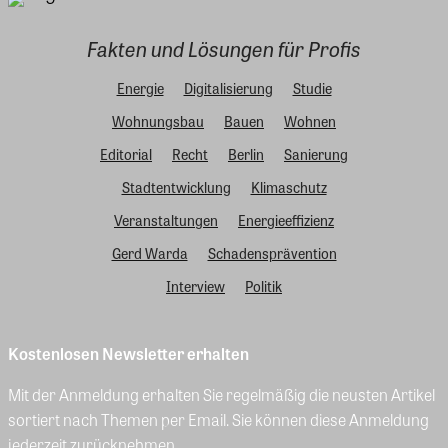
Fakten und Lösungen für Profis
Energie
Digitalisierung
Studie
Wohnungsbau
Bauen
Wohnen
Editorial
Recht
Berlin
Sanierung
Stadtentwicklung
Klimaschutz
Veranstaltungen
Energieeffizienz
Gerd Warda
Schadensprävention
Interview
Politik
Kostenlosen Newsletter erhalten
Mit der Anmeldung erhalten Sie regelmäßig die neusten Artikel
sortiert nach Themen per Email. Sie können diese Anmeldung
jederzeit zurücknehmen.