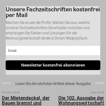
Unsere Fachzeitschriften kostenfrei
Kommentar
per Mail
Machen Sie es wie die Profis: Wählen Sie aus, welche
unserer Fachzeitschriften Sie erhalten möchten und
empfangen Sie Fakten und Lösungen für die
Wohnungswirtschaft direkt in Ihrem Mailpostfach.
Newsletter kostenfrei abonnieren
Lesen Sie die nächsten Artikel dieser Ausgabe
Previous article
Next article
Der Mietendeckel, der
Die 102. Ausgabe der
Bauen bremst und
Wohnungswirtschaft