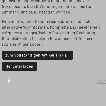
generationengerechtes Wohngebäude mit vier
Geschossen. Die 78 Wohnungen mit zwei bis fünf
Zimmern sind 2016 bezogen worden.
Eine multivalente Grundrissstruktur ermöglicht
alternative Wohnformen, komplette Barrierefreiheit
trägt der demografischen Entwicklung Rechnung,
Räumlichkeiten für einen Bewohnertreff fördern
soziales Miteinander…
zum vollständigen Artikel als PDF
Herunterladen
Dru