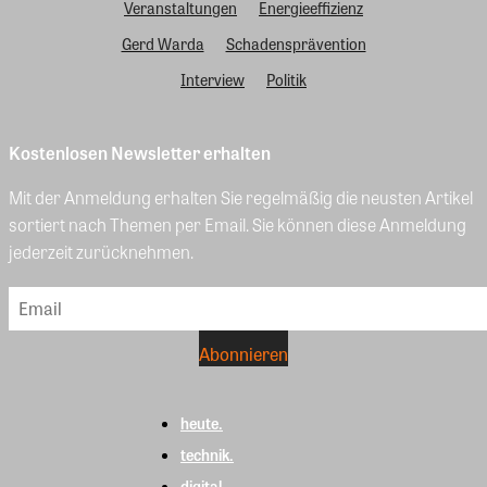
Veranstaltungen
Energieeffizienz
Gerd Warda
Schadensprävention
Interview
Politik
Kostenlosen Newsletter erhalten
Mit der Anmeldung erhalten Sie regelmäßig die neusten Artikel
sortiert nach Themen per Email. Sie können diese Anmeldung
jederzeit zurücknehmen.
heute.
technik.
digital.