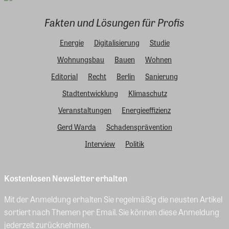
Fakten und Lösungen für Profis
Energie
Digitalisierung
Studie
Wohnungsbau
Bauen
Wohnen
Editorial
Recht
Berlin
Sanierung
Stadtentwicklung
Klimaschutz
Veranstaltungen
Energieeffizienz
Gerd Warda
Schadensprävention
Interview
Politik
Kostenlosen Newsletter erhalten
Mit der Anmeldung erhalten Sie regelmäßig die neusten Artikel
sortiert nach Themen per Email. Sie können diese Anmeldung
jederzeit zurücknehmen.