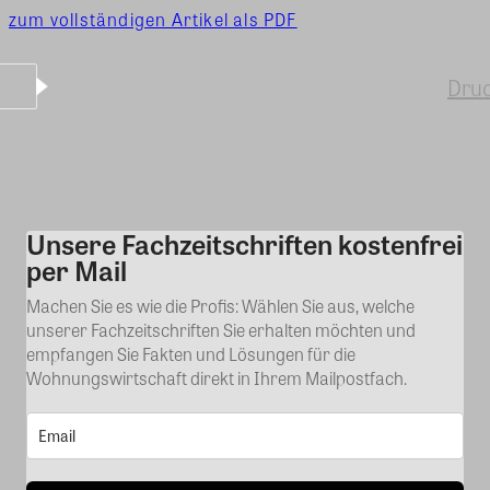
zum vollständigen Artikel als PDF
Dru
Unsere Fachzeitschriften kostenfrei
Kommentar
per Mail
Machen Sie es wie die Profis: Wählen Sie aus, welche
unserer Fachzeitschriften Sie erhalten möchten und
empfangen Sie Fakten und Lösungen für die
Wohnungswirtschaft direkt in Ihrem Mailpostfach.