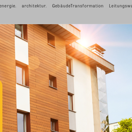
energie.
architektur.
GebäudeTransformation
Leitungsw