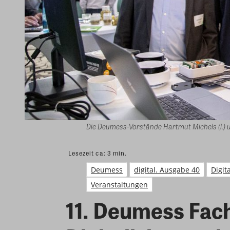
Die Deumess-Vorstände Hartmut Michels (l.) 
Lesezeit ca:
3
min.
Deumess
digital. Ausgabe 40
Digit
Veranstaltungen
11. Deumess Fac