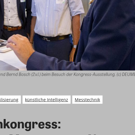
und Bernd Bosch (2.v.l.) beim Besuch der Kongress-Ausstellung. (c) DEU
alisierung
künstliche Intelligenz
Messtechnik
hkongress: