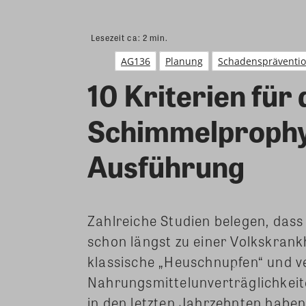
Lesezeit ca:
2
min.
AG136
Planung
Schadenspräventi
10 Kriterien für 
Schimmelprophyl
Ausführung
Zahlreiche Studien belegen, dass
schon längst zu einer Volkskrank
klassische „Heuschnupfen“ und v
Nahrungsmittelunverträglichkei
in den letzten Jahrzehnten haben