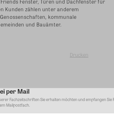
 Friends Fenster, Türen und Dachfenster für
 den Kunden zählen unter anderem
-Genossenschaften, kommunale
Gemeinden und Bauämter.
Drucken
ei per Mail
Kommentar
nserer Fachzeitschriften Sie erhalten möchten und empfangen Sie 
rem Mailpostfach.