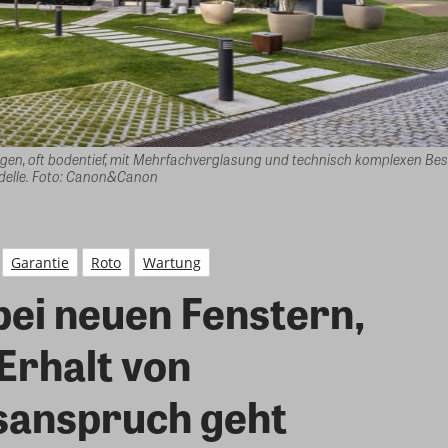
en, oft bodentief, mit Mehrfachverglasung und technisch komplexen Bes
odelle. Foto: Canon&Canon
Garantie
Roto
Wartung
bei neuen Fenstern,
Erhalt von
sanspruch geht