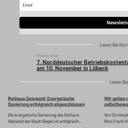
Newslett
Lesen Sie die 
Previous article
7. Norddeutscher Betriebskostent
am 10. November in Lübeck
Lesen Si
Rathaus Geisweid: Energetische
Wir gehen 
Sanierung erfolgreich abgeschlossen
selbstbewus
Die energetische Sanierung des Rathaus
Von Christop
Geisweid der Stadt Siegen ist erfolgreich...
Roto Frank Ho