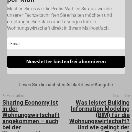
Machen Sie es wie die Profis: Wählen Sie aus, welche
unserer Fachzeitschriften Sie erhalten möchten und
empfangen Sie Fakten und Lösungen für die
Wohnungswirtschaft direkt in Ihrem Mailpostfach.
Newsletter kostenfrei abonnieren
Lesen Sie die nächsten Artikel dieser Ausgabe
Previous article
Next article
Sharing Economy ist
Was leistet Building
in der
Information Modeling
Wohnungswirtschaft
(BIM) für die
angekommen – auch
Wohnungswirtschaft?
bei der
Und wie gelingt der