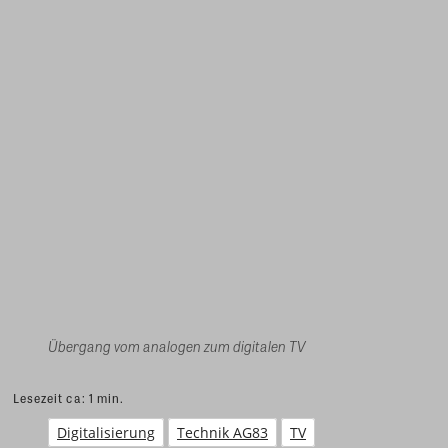
Übergang vom analogen zum digitalen TV
Lesezeit ca:
1
min.
Digitalisierung
Technik AG83
TV