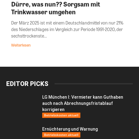
Dürre, was nun?? Sorgsam mit
Trinkwasser umgehen
Der März 2025 ist mit einem Deutschlandmittel von nur 21%
des Niederschlages im Vergleich zur Periode 1991-2020, der
sechsttrockenste...
Weiterlesen
EDITOR PICKS
LG München I: Vermieter kann Guthaben
auch nach Abrechnungsfristablauf
korrigieren
Betriebskosten aktuell
Ernüchterung und Warnung
Betriebskosten aktuell