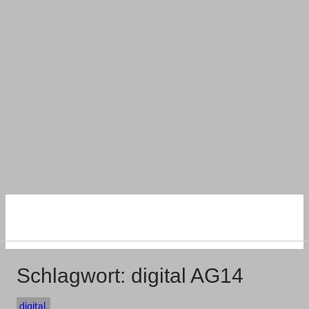
NACHHALTIG
WOHNEN UND BAUEN
Schlagwort:
digital AG14
digital.