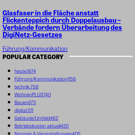
Glasfaser in die Fläche anstatt
Flickenteppich durch Doppelausbau –
Verbände fordern Überarbeitung des
DigiNetz-Gesetzes
Führung/Kommunikation
POPULAR CATEGORY
heute.
1674
Führung/Kommunikation
1158
technik.
758
WohnenPLUS
740
Bauen
673
digital.
511
Gebäude/Umfeld
462
Betriebskosten aktuell
420
Normen & Veranstaltungen
405