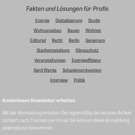
Fakten und Lösungen für Profis
Energie
Digitalisierung
Studie
Wohnungsbau
Bauen
Wohnen
Editorial
Recht
Berlin
Sanierung
Stadtentwicklung
Klimaschutz
Veranstaltungen
Energieeffizienz
Gerd Warda
Schadensprävention
Interview
Politik
Kostenlosen Newsletter erhalten
Mit der Anmeldung erhalten Sie regelmäßig die neusten Artikel
sortiert nach Themen per Email. Sie können diese Anmeldung
jederzeit zurücknehmen.