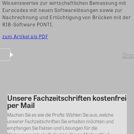
Wissenswertes zur wirtschaftlichen Bemessung mit
Eurocodes mit neuen Softwarelösungen sowie zur
Nachrechnung und Ertüchtigung von Brücken mit der
RIB-Software PONTI.
zum Artikel als PDF
Dru
Unsere Fachzeitschriften kostenfrei
Kommentar
per Mail
Machen Sie es wie die Profis: Wählen Sie aus, welche
unserer Fachzeitschriften Sie erhalten möchten und
empfangen Sie Fakten und Lösungen für die