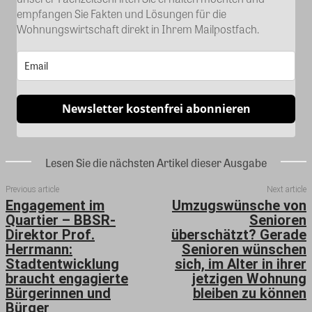
empfangen Sie Fakten und Lösungen für die
Wohnungswirtschaft direkt in Ihrem Mailpostfach.
Newsletter kostenfrei abonnieren
Lesen Sie die nächsten Artikel dieser Ausgabe
Previous article
Next article
Engagement im
Umzugswünsche von
Quartier – BBSR-
Senioren
Direktor Prof.
überschätzt? Gerade
Herrmann:
Senioren wünschen
Stadtentwicklung
sich, im Alter in ihrer
braucht engagierte
jetzigen Wohnung
Bürgerinnen und
bleiben zu können
Bürger