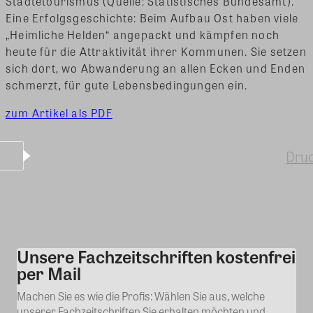
Städtetourismus (Quelle: Statistisches Bundesamt).
Eine Erfolgsgeschichte: Beim Aufbau Ost haben viele
„Heimliche Helden“ angepackt und kämpfen noch
heute für die Attraktivität ihrer Kommunen. Sie setzen
sich dort, wo Abwanderung an allen Ecken und Enden
schmerzt, für gute Lebensbedingungen ein.
zum Artikel als PDF
Dru
Unsere Fachzeitschriften kostenfrei
Kommentar
per Mail
Machen Sie es wie die Profis: Wählen Sie aus, welche
unserer Fachzeitschriften Sie erhalten möchten und