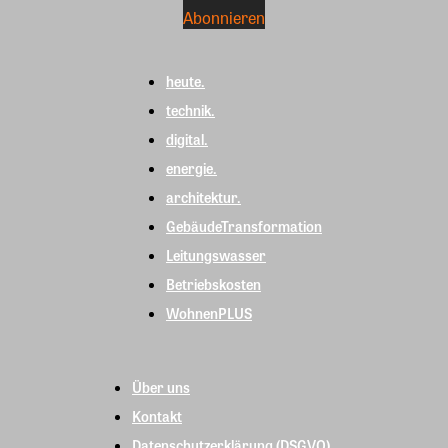
heute.
technik.
digital.
energie.
architektur.
GebäudeTransformation
Leitungswasser
Betriebskosten
WohnenPLUS
Über uns
Kontakt
Datenschutzerklärung (DSGVO)