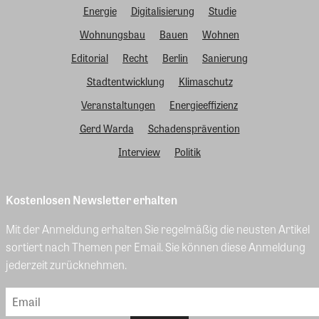
Energie
Digitalisierung
Studie
Wohnungsbau
Bauen
Wohnen
Editorial
Recht
Berlin
Sanierung
Stadtentwicklung
Klimaschutz
Veranstaltungen
Energieeffizienz
Gerd Warda
Schadensprävention
Interview
Politik
Kostenlosen Newsletter erhalten
Mit der Anmeldung erhalten Sie regelmäßig die neusten Artikel
sortiert nach Themen per Email. Sie können diese Anmeldung
jederzeit zurücknehmen.