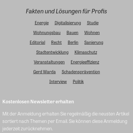
Fakten und Lösungen für Profis
Energie
Digitalisierung
Studie
Wohnungsbau
Bauen
Wohnen
Editorial
Recht
Berlin
Sanierung
Stadtentwicklung
Klimaschutz
Veranstaltungen
Energieeffizienz
Gerd Warda
Schadensprävention
Interview
Politik
Kostenlosen Newsletter erhalten
Mit der Anmeldung erhalten Sie regelmäßig die neusten Artikel
sortiert nach Themen per Email. Sie können diese Anmeldung
jederzeit zurücknehmen.