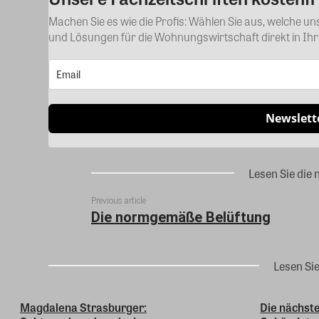
Machen Sie es wie die Profis: Wählen Sie aus, welche u
und Lösungen für die Wohnungswirtschaft direkt in Ih
Newslett
Lesen Sie die 
Previous article
Die normgemäße Belüftung
Lesen Si
Magdalena Strasburger:
Die nächste