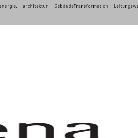
energie.
architektur.
GebäudeTransformation
Leitungsw