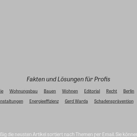
Fakten und Lösungen für Profis
ie
Wohnungsbau
Bauen
Wohnen
Editorial
Recht
Berlin
nstaltungen
Energieeffizienz
Gerd Warda
Schadensprävention
ig die neusten Artikel sortiert nach Themen per Email. Sie könne