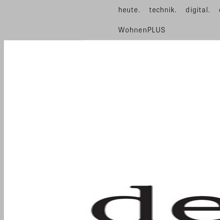
heute.
technik.
digital.
WohnenPLUS