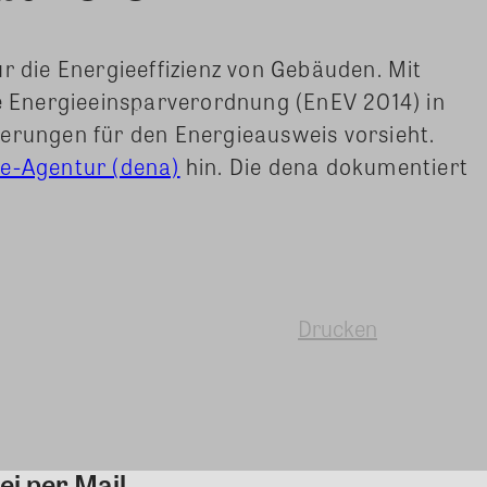
ür die Energieeffizienz von Gebäuden. Mit
te Energieeinsparverordnung (EnEV 2014) in
serungen für den Energieausweis vorsieht.
e-Agentur (dena)
hin. Die dena dokumentiert
Drucken
ei per Mail
Kommentar