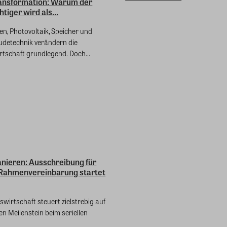
ansformation: Warum der
tiger wird als...
 Photovoltaik, Speicher und
äudetechnik verändern die
schaft grundlegend. Doch...
anieren: Ausschreibung für
Rahmenvereinbarung startet
irtschaft steuert zielstrebig auf
en Meilenstein beim seriellen