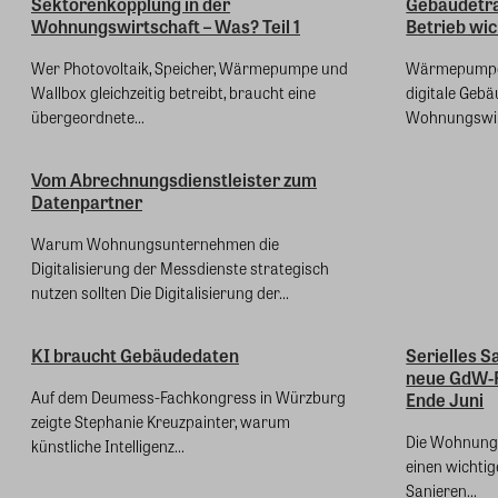
Sektorenkopplung in der
Gebäudetr
Wohnungswirtschaft – Was? Teil 1
Betrieb wich
Wer Photovoltaik, Speicher, Wärmepumpe und
Wärmepumpen,
Wallbox gleichzeitig betreibt, braucht eine
digitale Geb
übergeordnete...
Wohnungswirt
Vom Abrechnungsdienstleister zum
Datenpartner
Warum Wohnungsunternehmen die
Digitalisierung der Messdienste strategisch
nutzen sollten Die Digitalisierung der...
KI braucht Gebäudedaten
Serielles S
neue GdW-
Auf dem Deumess-Fachkongress in Würzburg
Ende Juni
zeigte Stephanie Kreuzpainter, warum
Die Wohnungsw
künstliche Intelligenz...
einen wichtig
Sanieren...