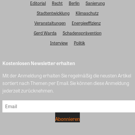
Editorial
Recht
Berlin
Sanierung
Stadtentwicklung
Klimaschutz
Veranstaltungen
Energieeffizienz
Gerd Warda
Schadensprävention
Interview
Politik
Kostenlosen Newsletter erhalten
Mit der Anmeldung erhalten Sie regelmäßig die neusten Artikel
sortiert nach Themen per Email. Sie können diese Anmeldung
jederzeit zurücknehmen.