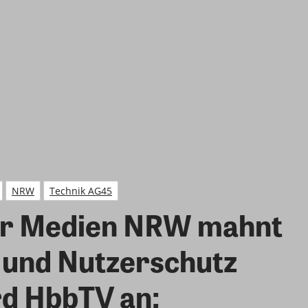
NRW
Technik AG45
für Medien NRW mahnt
 und Nutzerschutz
d HbbTV an;