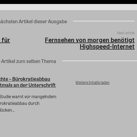
nächsten Artikel dieser Ausgabe
Next article
 für
Fernsehen von morgen benötigt
Highspeed-Internet
e Artikel zum selben Thema
chte – Bürokratieabbau
Weitere Inhalte laden
ftmals an der Unterschrift
e Studie warnt vor mangelndem
ürokratieabbau durch
ücken...