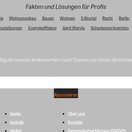
Fakten und Lösungen für Profis
ie
Wohnungsbau
Bauen
Wohnen
Editorial
Recht
Berlin
nstaltungen
Energieeffizienz
Gerd Warda
Schadensprävention
ig die neusten Artikel sortiert nach Themen per Email. Sie könne
heute.
Über uns
technik.
Kontakt
digital.
Datenschutzerklärung (DSGVO)