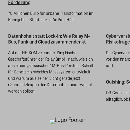
Förderung
78 Millionen Euro für urbane Transformation im
Ruhrgebiet: Staatssekretär Paul Höller...
Datenhoheit statt Lock-in: Wie Relay M-
Cyberversi
Bus, Funk und Cloud zusammendenkt
Risikofrage
Auf der HEIKOM zeichnete Jörg Fischer,
Die Cyberver
Geschäftsführer der Relay GmbH, nach, wie sich
vor den finan
aus einem „klassischen“ M-Bus-Portfolio Schritt
und...
für Schritt ein hybrides Messsystem entwickelt,
und warum aus seiner Sicht gerade jetzt
Quishing: S
Grundsatzfragen der Datenhoheit beantwortet
werden sollten.
QR-Codes sind
alltäglich, ob