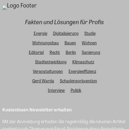
Fakten und Lösungen für Profis
Energie
Digitalisierung
Studie
Wohnungsbau
Bauen
Wohnen
Editorial
Recht
Berlin
Sanierung
Stadtentwicklung
Klimaschutz
Veranstaltungen
Energieeffizienz
Gerd Warda
Schadensprävention
Interview
Politik
Kostenlosen Newsletter erhalten
Mit der Anmeldung erhalten Sie regelmäßig die neusten Artikel
sortiert nach Themen per Email. Sie können diese Anmeldung