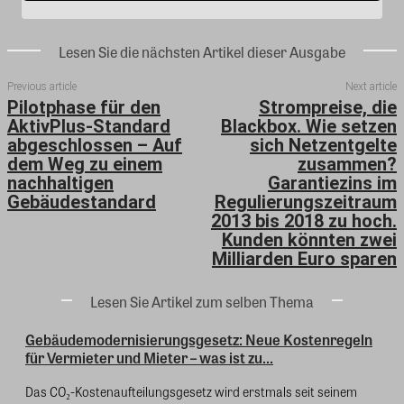
Lesen Sie die nächsten Artikel dieser Ausgabe
Previous article
Next article
Pilotphase für den
Strompreise, die
AktivPlus-Standard
Blackbox. Wie setzen
abgeschlossen – Auf
sich Netzentgelte
dem Weg zu einem
zusammen?
nachhaltigen
Garantiezins im
Gebäudestandard
Regulierungszeitraum
2013 bis 2018 zu hoch.
Kunden könnten zwei
Milliarden Euro sparen
Lesen Sie Artikel zum selben Thema
Gebäudemodernisierungsgesetz: Neue Kostenregeln
für Vermieter und Mieter – was ist zu...
Das CO₂-Kostenaufteilungsgesetz wird erstmals seit seinem