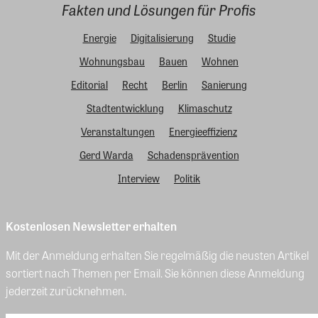
Fakten und Lösungen für Profis
Energie
Digitalisierung
Studie
Wohnungsbau
Bauen
Wohnen
Editorial
Recht
Berlin
Sanierung
Stadtentwicklung
Klimaschutz
Veranstaltungen
Energieeffizienz
Gerd Warda
Schadensprävention
Interview
Politik
Kostenlosen Newsletter erhalten
Mit der Anmeldung erhalten Sie regelmäßig die neusten Artikel
sortiert nach Themen per Email. Sie können diese Anmeldung
jederzeit zurücknehmen.