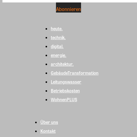
heute.
technik.
digital.
energie.
architektur.
GebäudeTransformation
Leitungswasser
Betriebskosten
WohnenPLUS
Über uns
Kontakt