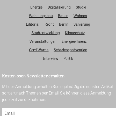
Energie
Digitalisierung
Studie
Wohnungsbau
Bauen
Wohnen
Editorial
Recht
Berlin
Sanierung
Stadtentwicklung
Klimaschutz
Veranstaltungen
Energieeffizienz
Gerd Warda
Schadensprävention
Interview
Politik
Kostenlosen Newsletter erhalten
Mit der Anmeldung erhalten Sie regelmäßig die neusten Artikel
sortiert nach Themen per Email. Sie können diese Anmeldung
jederzeit zurücknehmen.