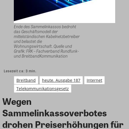
Ende des Sammelinkassos bedroht
das Geschäftsmodell der
mittelständischen Kabelnetzbetreiber
und belastet die
Wohnungswirtschaft. Quelle und
Grafik: FRK – Fachverband Rundfunk-
und BreitbandKommunikation
Lesezeit ca:
3
min.
Breitband
heute. Ausgabe 187
Internet
Telekommunikationsgesetz
Wegen
Sammelinkassoverbotes
drohen Preiserhöhungen für