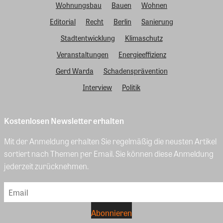
Wohnungsbau
Bauen
Wohnen
Editorial
Recht
Berlin
Sanierung
Stadtentwicklung
Klimaschutz
Veranstaltungen
Energieeffizienz
Gerd Warda
Schadensprävention
Interview
Politik
Kostenlosen Newsletter erhalten
Mit der Anmeldung erhalten Sie regelmäßig die neusten Artikel
sortiert nach Themen per Email. Sie können diese Anmeldung
jederzeit zurücknehmen.