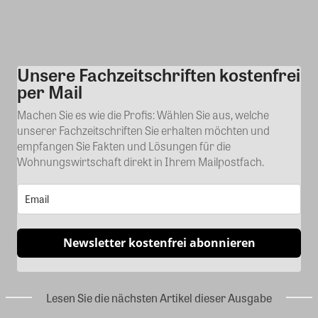
Unsere Fachzeitschriften kostenfrei
Kommentar
per Mail
Machen Sie es wie die Profis: Wählen Sie aus, welche
unserer Fachzeitschriften Sie erhalten möchten und
empfangen Sie Fakten und Lösungen für die
Wohnungswirtschaft direkt in Ihrem Mailpostfach.
Newsletter kostenfrei abonnieren
Lesen Sie die nächsten Artikel dieser Ausgabe