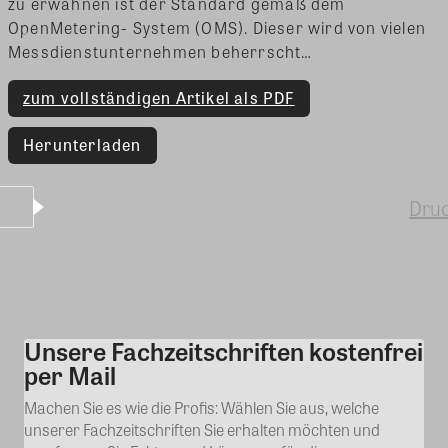
zu erwähnen ist der Standard gemäß dem
OpenMetering- System (OMS). Dieser wird von vielen
Messdienstunternehmen beherrscht…
zum vollständigen Artikel als PDF
Herunterladen
Dru
Unsere Fachzeitschriften kostenfrei
Kommentar
per Mail
Machen Sie es wie die Profis: Wählen Sie aus, welche
unserer Fachzeitschriften Sie erhalten möchten und