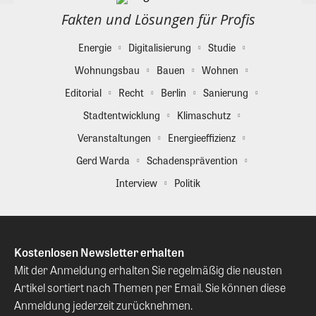
Fakten und Lösungen für Profis
Energie
Digitalisierung
Studie
Wohnungsbau
Bauen
Wohnen
Editorial
Recht
Berlin
Sanierung
Stadtentwicklung
Klimaschutz
Veranstaltungen
Energieeffizienz
Gerd Warda
Schadensprävention
Interview
Politik
Kostenlosen Newsletter erhalten
Mit der Anmeldung erhalten Sie regelmäßig die neusten
Artikel sortiert nach Themen per Email. Sie können diese
Anmeldung jederzeit zurücknehmen.