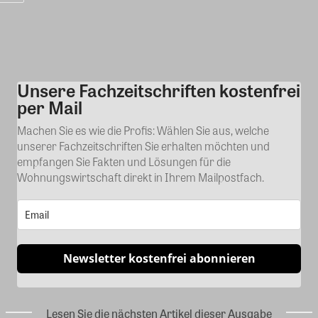
Unsere Fachzeitschriften kostenfrei
Kommentar
per Mail
Machen Sie es wie die Profis: Wählen Sie aus, welche
unserer Fachzeitschriften Sie erhalten möchten und
empfangen Sie Fakten und Lösungen für die
Wohnungswirtschaft direkt in Ihrem Mailpostfach.
Newsletter kostenfrei abonnieren
Lesen Sie die nächsten Artikel dieser Ausgabe