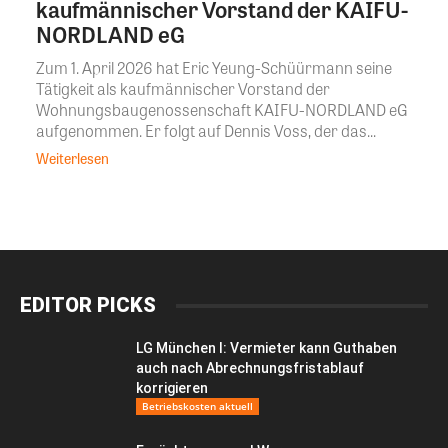
kaufmännischer Vorstand der KAIFU-
NORDLAND eG
Zum 1. April 2026 hat Eric Yeung-Schüürmann seine
Tätigkeit als kaufmännischer Vorstand der
Wohnungsbaugenossenschaft KAIFU-NORDLAND eG
aufgenommen. Er folgt auf Dennis Voss, der das...
Weiterlesen
EDITOR PICKS
LG München I: Vermieter kann Guthaben
auch nach Abrechnungsfristablauf
korrigieren
Betriebskosten aktuell