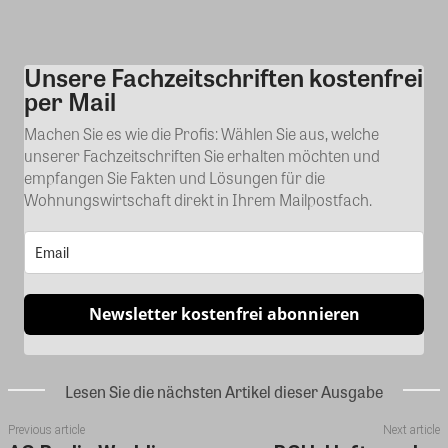
Unsere Fachzeitschriften kostenfrei
Kommentar
per Mail
Machen Sie es wie die Profis: Wählen Sie aus, welche
unserer Fachzeitschriften Sie erhalten möchten und
empfangen Sie Fakten und Lösungen für die
Wohnungswirtschaft direkt in Ihrem Mailpostfach.
Newsletter kostenfrei abonnieren
Lesen Sie die nächsten Artikel dieser Ausgabe
Previous article
Next article