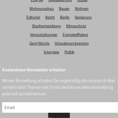
Wohnungsbau
Bauen
Wohnen
Editorial
Recht
Berlin
Sanierung
Stadtentwicklung
Klimaschutz
Veranstaltungen
Energieeffizienz
Gerd Warda
Schadensprävention
Interview
Politik
Kostenlosen Newsletter erhalten
Mit der Anmeldung erhalten Sie regelmäßig die neusten Artikel
sortiert nach Themen per Email. Sie können diese Anmeldung
jederzeit zurücknehmen.