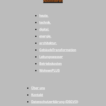
heute.
technik.
digital.
energie.
architektur.
GebäudeTransformation
Leitungswasser
Betriebskosten
WohnenPLUS
Über uns
Kontakt
Datenschutzerklärung (DSGVO)