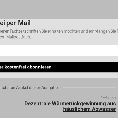
ei per Mail
Kommentar
nserer Fachzeitschriften Sie erhalten möchten und empfangen Sie 
rem Mailpostfach.
er kostenfrei abonnieren
nächsten Artikel dieser Ausgabe
Next article
Dezentrale Wärmerückgewinnung aus
häuslichem Abwasser