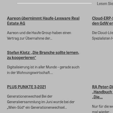
Lesen Si
Aareon übernimmt Haufe-Lexware Real
Cloud-ERP-
Estate AG
den GdW erf
Aareon und die Haufe Group haben einen
Die Cloud-Lö
Vertrag zur Übernahme der...
Spezialisten 
Stefan Klotz: „Die Branche sollte lernen,
zu kooperieren“
Digitalisierung ist in aller Munde – gerade auch
in der Wohnungswirtschaft....
PLUS PUNKTE 3-2021
RA Peter-D
„Handbuch f
Generationenwechsel Bei der
„Die...
Generalversammlung im Juni wurde bei der
Nur für die w
„Wien-Süd“ ein Generationenwechsel...
mal wieder...