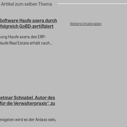
e Artikel zum selben Thema
Software Haufe axera durch
Weitere Inhalte laden
olgreich GoBD-zertifiziert
sung Haufe axera des ERP-
Haufe Real Estate erhält nach...
ietmar Schnabel, Autor des
ür die Verwalterpraxis“, zu
enigsten wird es der Anlass sein,