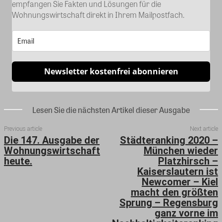
empfangen Sie Fakten und Lösungen für die
Wohnungswirtschaft direkt in Ihrem Mailpostfach.
Newsletter kostenfrei abonnieren
Lesen Sie die nächsten Artikel dieser Ausgabe
Previous article
Next article
Die 147. Ausgabe der
Städteranking 2020 –
Wohnungswirtschaft
München wieder
heute.
Platzhirsch –
Kaiserslautern ist
Newcomer – Kiel
macht den größten
Sprung – Regensburg
ganz vorne im