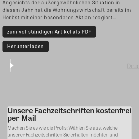
Angesichts der außergewöhnlichen Situation in
diesem Jahr hat die Wohnungswirtschaft bereits im
Herbst mit einer besonderen Aktion reagiert…
zum vollständigen Artikel als PDF
Herunterladen
Dru
Unsere Fachzeitschriften kostenfrei
Kommentar
per Mail
Machen Sie es wie die Profis: Wählen Sie aus, welche
unserer Fachzeitschriften Sie erhalten möchten und