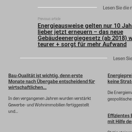
Lesen Sie die 
Previous article
Energieausweise gelten nur 10 Jah
lieber jetzt erneuern – das neue
Gebäudeenergiegesetz (ab 2018) w
teurer + sorgt für mehr Aufwand
Lesen Si
Bau-Qualität ist wichtig, denn erste
Energiepre
Monate nach Übergabe entscheidend für
keine Strat
wirtschaftlichen...
Die Energiem
In den vergangenen Jahren wurden verstärkt
geopolitische
Gewerbe- und Wohnimmobilien fertiggestellt
und...
Effiziente
mit Hilfe d