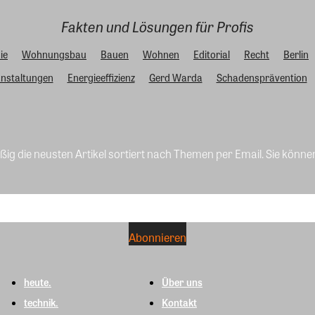
Fakten und Lösungen für Profis
ie
Wohnungsbau
Bauen
Wohnen
Editorial
Recht
Berlin
nstaltungen
Energieeffizienz
Gerd Warda
Schadensprävention
ig die neusten Artikel sortiert nach Themen per Email. Sie könne
heute.
Über uns
technik.
Kontakt