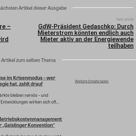
nächsten Artikel dieser Ausgabe
Next article
re –
GdW-Präsident Gedaschko: Durch
Mieterstrom könnten endlich auch
ird
Mieter aktiv an der Energiewende
teilhaben
e Artikel zum selben Thema
ise im Krisenmodus – wer
Weitere Inhalte laden
egie hat, zahlt drauf
ärkte bleiben nervös – und
 Entwicklungen wirken sich oft...
s Betriebskostenmanagement
er „Geislinger Konvention“