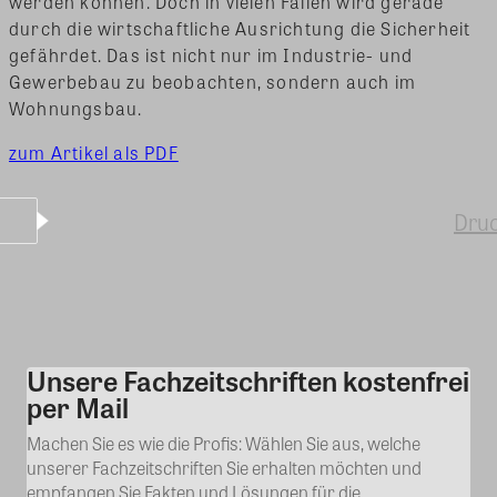
werden können.
Doch in vielen Fällen wird gerade
durch die wirtschaftliche Ausrichtung die Sicherheit
gefährdet. Das ist nicht nur im Industrie- und
Gewerbebau zu beobachten, sondern auch im
Wohnungsbau.
zum Artikel als PDF
Dru
Unsere Fachzeitschriften kostenfrei
Kommentar
per Mail
Machen Sie es wie die Profis: Wählen Sie aus, welche
unserer Fachzeitschriften Sie erhalten möchten und
empfangen Sie Fakten und Lösungen für die