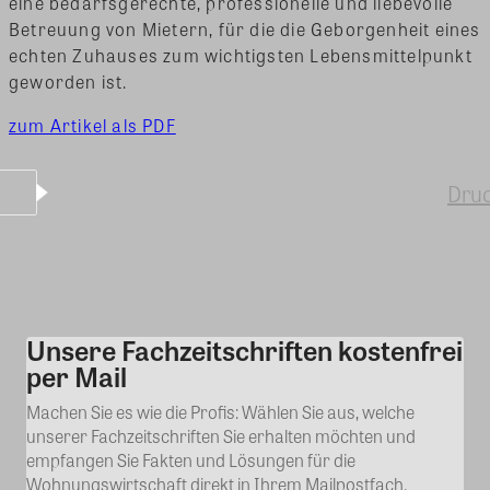
eine bedarfsgerechte, professionelle und liebevolle
Betreuung von Mietern, für die die Geborgenheit eines
echten Zuhauses zum wichtigsten Lebensmittelpunkt
geworden ist.
zum Artikel als PDF
Dru
Unsere Fachzeitschriften kostenfrei
Kommentar
per Mail
Machen Sie es wie die Profis: Wählen Sie aus, welche
unserer Fachzeitschriften Sie erhalten möchten und
empfangen Sie Fakten und Lösungen für die
Wohnungswirtschaft direkt in Ihrem Mailpostfach.