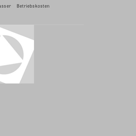
asser
Betriebskosten