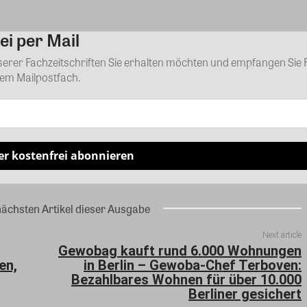
ei per Mail
Kommentar
nserer Fachzeitschriften Sie erhalten möchten und empfangen Sie 
rem Mailpostfach.
er kostenfrei abonnieren
nächsten Artikel dieser Ausgabe
Next article
Gewobag kauft rund 6.000 Wohnungen
en,
in Berlin – Gewoba-Chef Terboven:
Bezahlbares Wohnen für über 10.000
Berliner gesichert