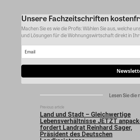
Unsere Fachzeitschriften kostenfr
Machen Sie es wie die Profis: Wählen Sie aus, welche u
und Lösungen für die Wohnungswirtschaft direkt in Ih
Newslett
Lesen Sie die 
Previous article
Land und Stadt – Gleichwertige
Lebensverhältnisse JETZT anpack
fordert Landrat Reinhard Sager,
Präsident des Deutschen