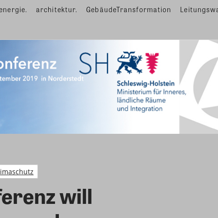
energie.
architektur.
GebäudeTransformation
Leitungsw
limaschutz
erenz will