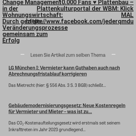
Change Management
10.000 Fans ♥ Plattenbau –
in der
Plattenkulturportal der WBM: Klick
Wohnungswirtschaft:
MAL
Durch gezielte
https://www.facebook.com/jederqmdu
Veränderungsprozesse
gemeinsam zum
Erfolg
Lesen Sie Artikel zum selben Thema
LG München I: Vermieter kann Guthaben auch nach
Abrechnungsfristablauf korrigieren
Das Mietrecht (hier: § 556 Abs. 3 S. 3 BGB) schließt...
Gebäudemodernisierungsgesetz: Neue Kostenregeln
für Vermieter und Mieter – was ist zu...
Das CO₂-Kostenaufteilungsgesetz wird erstmals seit seinem
Inkrafttreten im Jahr 2023 grundlegend...