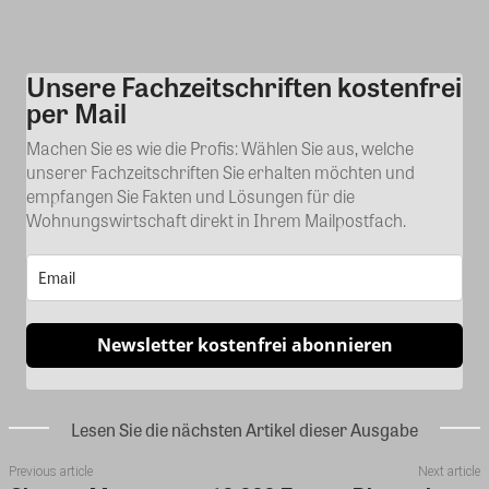
Unsere Fachzeitschriften kostenfrei
Kommentar
per Mail
Machen Sie es wie die Profis: Wählen Sie aus, welche
unserer Fachzeitschriften Sie erhalten möchten und
empfangen Sie Fakten und Lösungen für die
Wohnungswirtschaft direkt in Ihrem Mailpostfach.
Newsletter kostenfrei abonnieren
Lesen Sie die nächsten Artikel dieser Ausgabe
Previous article
Next article