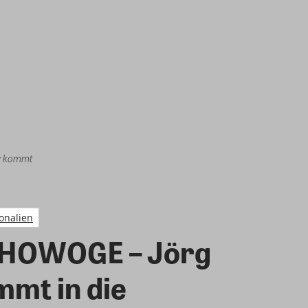
r kommt
onalien
 HOWOGE – Jörg
mt in die