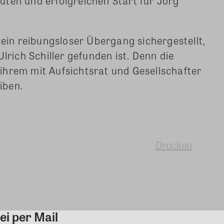
ten und erfolgreichen Start für Jörg
n reibungsloser Übergang sichergestellt,
lrich Schiller gefunden ist. Denn die
ihrem mit Aufsichtsrat und Gesellschafter
iben.
Drucken
ei per Mail
Kommentar