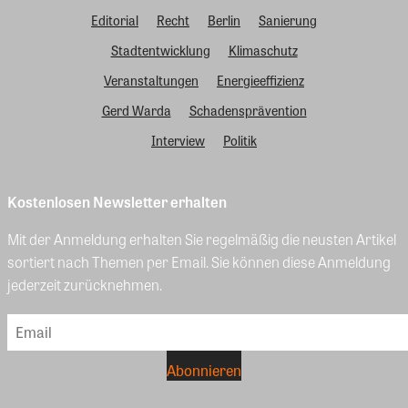
Editorial
Recht
Berlin
Sanierung
Stadtentwicklung
Klimaschutz
Veranstaltungen
Energieeffizienz
Gerd Warda
Schadensprävention
Interview
Politik
Kostenlosen Newsletter erhalten
Mit der Anmeldung erhalten Sie regelmäßig die neusten Artikel
sortiert nach Themen per Email. Sie können diese Anmeldung
jederzeit zurücknehmen.