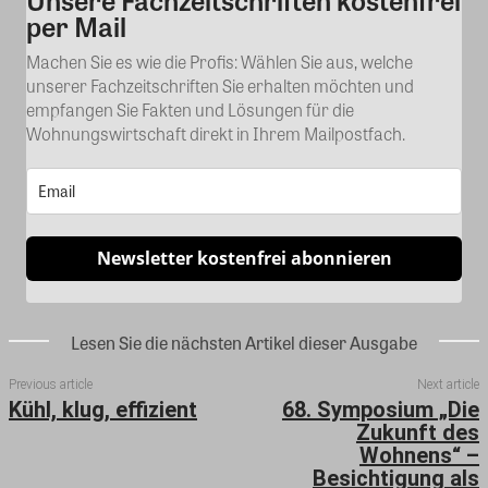
Kommentar
per Mail
Machen Sie es wie die Profis: Wählen Sie aus, welche
unserer Fachzeitschriften Sie erhalten möchten und
empfangen Sie Fakten und Lösungen für die
Wohnungswirtschaft direkt in Ihrem Mailpostfach.
Newsletter kostenfrei abonnieren
Lesen Sie die nächsten Artikel dieser Ausgabe
Previous article
Next article
Kühl, klug, effizient
68. Symposium „Die
Zukunft des
Wohnens“ –
Besichtigung als