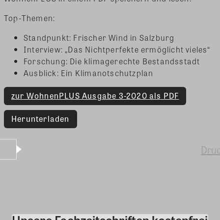
Top-Themen:
Standpunkt: Frischer Wind in Salzburg
Interview: „Das Nichtperfekte ermöglicht vieles“
Forschung: Die klimagerechte Bestandsstadt
Ausblick: Ein Klimanotschutzplan
zur WohnenPLUS Ausgabe 3-2020 als PDF
Herunterladen
Dru
Unsere Fachzeitschriften kostenfrei