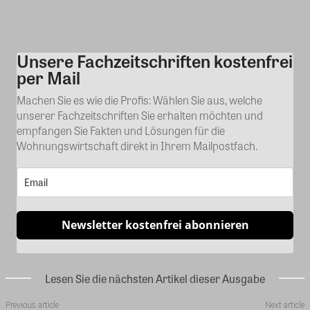
Unsere Fachzeitschriften kostenfrei
Kommentar
per Mail
Machen Sie es wie die Profis: Wählen Sie aus, welche
unserer Fachzeitschriften Sie erhalten möchten und
empfangen Sie Fakten und Lösungen für die
Wohnungswirtschaft direkt in Ihrem Mailpostfach.
Newsletter kostenfrei abonnieren
Lesen Sie die nächsten Artikel dieser Ausgabe
Previous article
Next article