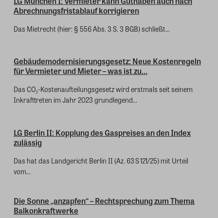
LG München I: Vermieter kann Guthaben auch nach
Abrechnungsfristablauf korrigieren
Das Mietrecht (hier: § 556 Abs. 3 S. 3 BGB) schließt...
Gebäudemodernisierungsgesetz: Neue Kostenregeln
für Vermieter und Mieter – was ist zu...
Das CO₂-Kostenaufteilungsgesetz wird erstmals seit seinem
Inkrafttreten im Jahr 2023 grundlegend...
LG Berlin II: Kopplung des Gaspreises an den Index
zulässig
Das hat das Landgericht Berlin II (Az. 63 S 121/25) mit Urteil
vom...
Die Sonne „anzapfen“ – Rechtsprechung zum Thema
Balkonkraftwerke