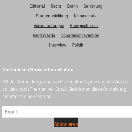
Editorial
Recht
Berlin
Sanierung
Stadtentwicklung
Klimaschutz
Veranstaltungen
Energieeffizienz
Gerd Warda
Schadensprävention
Interview
Politik
Kostenlosen Newsletter erhalten
Mit der Anmeldung erhalten Sie regelmäßig die neusten Artikel
sortiert nach Themen per Email. Sie können diese Anmeldung
jederzeit zurücknehmen.