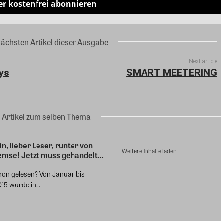
er kostenfrei abonnieren
nächsten Artikel dieser Ausgabe
Next article
ys
SMART MEETERING
e Artikel zum selben Thema
in, lieber Leser, runter von
Weitere Inhalte laden
mse! Jetzt muss gehandelt...
hon gelesen? Von Januar bis
5 wurde in...