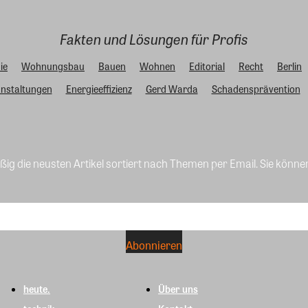
Fakten und Lösungen für Profis
ie
Wohnungsbau
Bauen
Wohnen
Editorial
Recht
Berlin
nstaltungen
Energieeffizienz
Gerd Warda
Schadensprävention
ig die neusten Artikel sortiert nach Themen per Email. Sie könne
heute.
Über uns