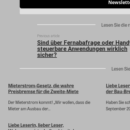
Newslett
Lesen Sie die 
Previous article
Sind über Fernabafrage oder Hand
steuerbare Anwendungen wirklich
sicher?
Lesen Si
Mieterstrom-Gesetz, die wahre
Liebe Leser
Preisbremse für die Zweite-Miete
der Bau-Bre
Der Mieterstrom kommt! „Wir wollen, dass die
Haben Sie sc
Mieter am Ausbau der...
September 201
Liebe Leserin, lieber Leser,