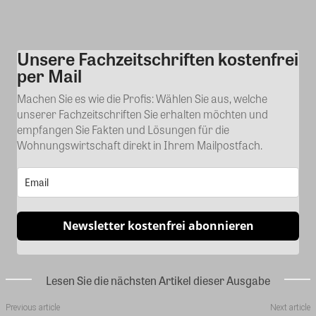
Unsere Fachzeitschriften kostenfrei
Kommentar
per Mail
Machen Sie es wie die Profis: Wählen Sie aus, welche
unserer Fachzeitschriften Sie erhalten möchten und
empfangen Sie Fakten und Lösungen für die
Wohnungswirtschaft direkt in Ihrem Mailpostfach.
Newsletter kostenfrei abonnieren
Lesen Sie die nächsten Artikel dieser Ausgabe
Previous article
Next article