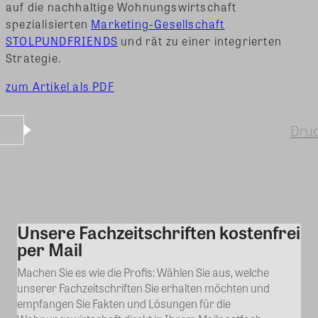
auf die nachhaltige Wohnungswirtschaft
spezialisierten
Marketing-Gesellschaft
STOLPUNDFRIENDS
und rät zu einer integrierten
Strategie.
zum Artikel als PDF
Dru
Unsere Fachzeitschriften kostenfrei
Kommentar
per Mail
Machen Sie es wie die Profis: Wählen Sie aus, welche
unserer Fachzeitschriften Sie erhalten möchten und
empfangen Sie Fakten und Lösungen für die