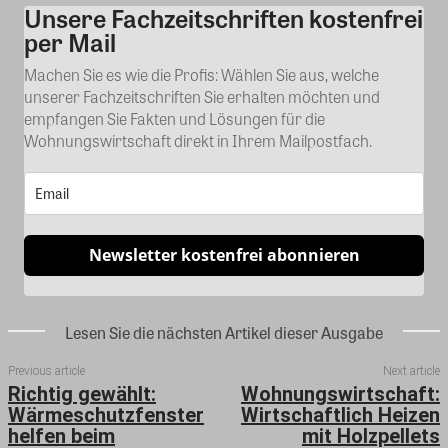
Unsere Fachzeitschriften kostenfrei
Kommentar
per Mail
Machen Sie es wie die Profis: Wählen Sie aus, welche
unserer Fachzeitschriften Sie erhalten möchten und
empfangen Sie Fakten und Lösungen für die
Wohnungswirtschaft direkt in Ihrem Mailpostfach.
Newsletter kostenfrei abonnieren
Lesen Sie die nächsten Artikel dieser Ausgabe
Previous article
Next article
Richtig gewählt:
Wohnungswirtschaft:
Wärmeschutzfenster
Wirtschaftlich Heizen
helfen beim
mit Holzpellets