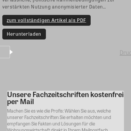
verstärkten Nutzung anonymisierter Daten…
zum vollständigen Artikel als PDF
Herunterladen
Dru
Unsere Fachzeitschriften kostenfrei
Kommentar
per Mail
Machen Sie es wie die Profis: Wählen Sie aus, welche
unserer Fachzeitschriften Sie erhalten möchten und
empfangen Sie Fakten und Lösungen für die
Wohnungswirtschaft direkt in Ihrem Mailpostfach.