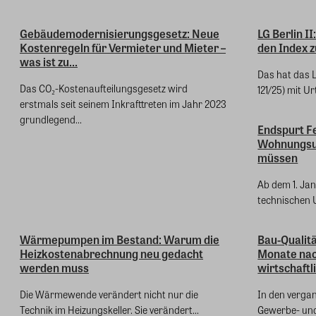
Gebäudemodernisierungsgesetz: Neue
LG Berlin I
Kostenregeln für Vermieter und Mieter –
den Index z
was ist zu...
Das hat das L
Das CO₂-Kostenaufteilungsgesetz wird
121/25) mit Urt
erstmals seit seinem Inkrafttreten im Jahr 2023
grundlegend...
Endspurt F
Wohnungsun
müssen
Ab dem 1. Ja
technischen U
Wärmepumpen im Bestand: Warum die
Bau-Qualitä
Heizkostenabrechnung neu gedacht
Monate nac
werden muss
wirtschaftli
Die Wärmewende verändert nicht nur die
In den verga
Technik im Heizungskeller. Sie verändert...
Gewerbe- und