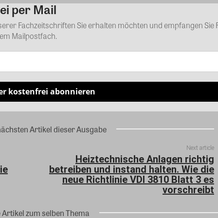
ei per Mail
Kommentar
nserer Fachzeitschriften Sie erhalten möchten und empfangen Sie 
rem Mailpostfach.
er kostenfrei abonnieren
nächsten Artikel dieser Ausgabe
Next article
Heiztechnische Anlagen richtig
ie
betreiben und instand halten. Wie die
neue Richtlinie VDI 3810 Blatt 3 es
vorschreibt
e Artikel zum selben Thema