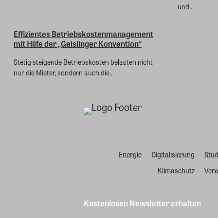
und...
Effizientes Betriebskostenmanagement
mit Hilfe der „Geislinger Konvention“
Stetig steigende Betriebskosten belasten nicht
nur die Mieter, sondern auch die...
Energie
Digitalisierung
Stud
Klimaschutz
Vera
Kostenlosen Newsletter erhalten