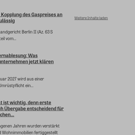
I: Kopplung des Gaspreises an
Weitere Inhalte laden
ulässig
andgericht Berlin II (Az. 63 S
eil vom...
ernablesung: Was
ternehmen jetzt klären
nuar 2027 wird aus einer
mrüstpflicht ein...
t ist wichtig, denn erste
h Übergabe entscheidend für
chen...
ngenen Jahren wurden verstärkt
 Wohnimmobilien fertiggestellt